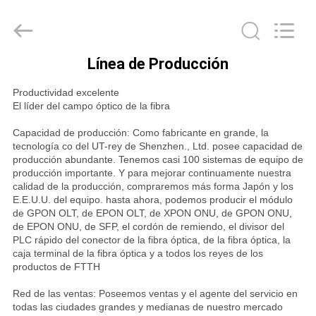
del
gpon
Proveedor.
Copyright
©
2021
-
Línea de Producción
2022
HOGAR
fiberonu.com.
All
Productividad excelente
Rights
Reserved.
El líder del campo óptico de la fibra
PRODUCTOS
Capacidad de producción: Como fabricante en grande, la
tecnología co del UT-rey de Shenzhen., Ltd. posee capacidad de
SOBRE
producción abundante. Tenemos casi 100 sistemas de equipo de
producción importante. Y para mejorar continuamente nuestra
NOSOTROS
calidad de la producción, compraremos más forma Japón y los
E.E.U.U. del equipo. hasta ahora, podemos producir el módulo
de GPON OLT, de EPON OLT, de XPON ONU, de GPON ONU,
de EPON ONU, de SFP, el cordón de remiendo, el divisor del
VIAJE
PLC rápido del conector de la fibra óptica, de la fibra óptica, la
DE
caja terminal de la fibra óptica y a todos los reyes de los
productos de FTTH
LA
Red de las ventas: Poseemos ventas y el agente del servicio en
FÁBRICA
todas las ciudades grandes y medianas de nuestro mercado