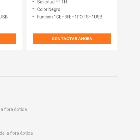
Solicitud:FTTH
Color:Negro
1USB
Función:1GE+3FE+1POTS+1USB
CONTACTAR AHORA
la fibra óptica
e la fibra óptica