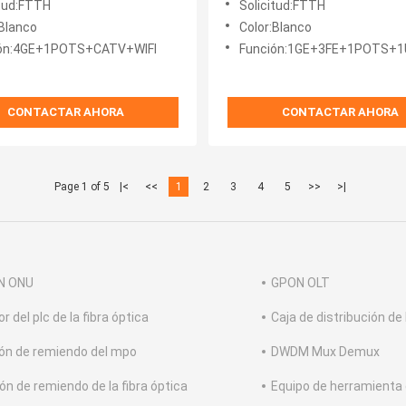
itud:FTTH
Solicitud:FTTH
GPON ONU
:Blanco
Color:Blanco
ión:4GE+1POTS+CATV+WIFI
Función:1GE+3FE+1POTS+
CONTACTAR AHORA
CONTACTAR AHORA
Page 1 of 5
|<
<<
1
2
3
4
5
>>
>|
N ONU
GPON OLT
or del plc de la fibra óptica
Caja de distribución de 
ón de remiendo del mpo
DWDM Mux Demux
ón de remiendo de la fibra óptica
Equipo de herramienta d