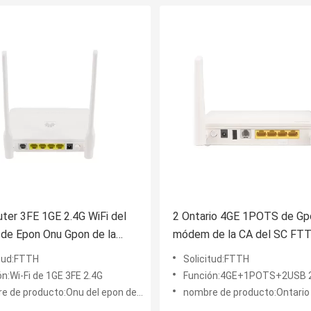
uter 3FE 1GE 2.4G WiFi del
2 Ontario 4GE 1POTS de Gp
 de Epon Onu Gpon de la
módem de la CA del SC FTT
USB 2.4G GPON ONU
itud:FTTH
Solicitud:FTTH
n:Wi-Fi de 1GE 3FE 2.4G
Función:4GE+1POTS+2USB 2.4G
de producto:Onu del epon de GPON ONU
nombre de producto:Ontario