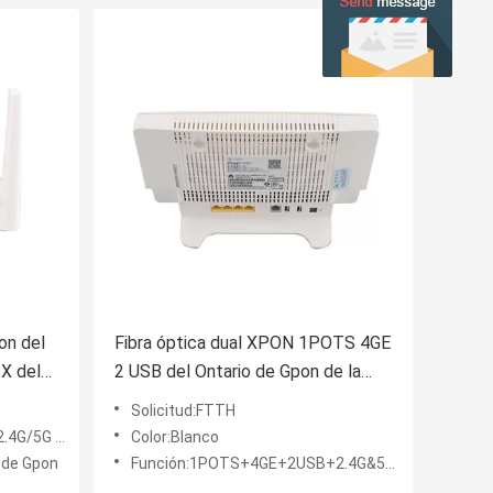
on del
Fibra óptica dual XPON 1POTS 4GE
X del
2 USB del Ontario de Gpon de la
banda de la CA
Solicitud:FTTH
/5G WiFi
Color:Blanco
 de Gpon
Función:1POTS+4GE+2USB+2.4G&5G WiFi