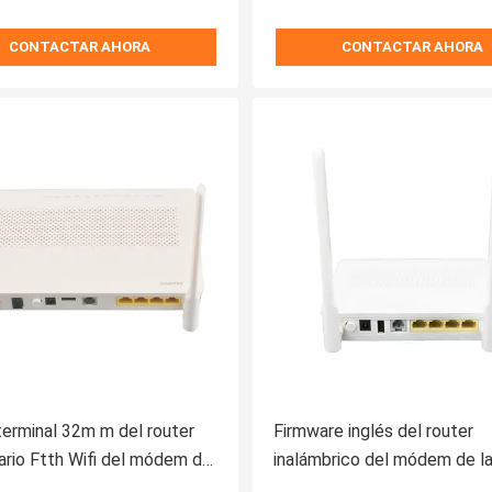
CONTACTAR AHORA
CONTACTAR AHORA
terminal 32m m del router
Firmware inglés del router
ario Ftth Wifi del módem de
inalámbrico del módem de la
a óptica 1550nm
óptica de 1POT 5dbi 3FE 1