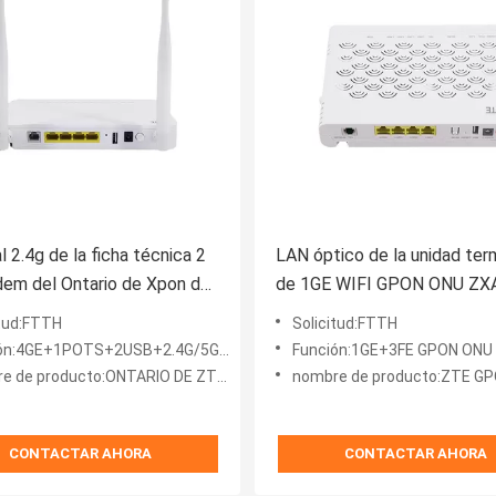
l 2.4g de la ficha técnica 2
LAN óptico de la unidad term
em del Ontario de Xpon de
de 1GE WIFI GPON ONU ZX
es de la banda 1 de Wifi
itud:FTTH
Solicitud:FTTH
Gpon
n:4GE+1POTS+2USB+2.4G/5G WIFI 5dBi
Función:1GE+3FE GPON ONU
 de producto:ONTARIO DE ZTE GPON
nombre de producto:ZTE G
CONTACTAR AHORA
CONTACTAR AHORA