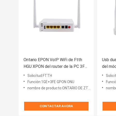
Ontario EPON VoIP WiFi de Ftth
Usb dua
HGU XPON del router de la PC 3FE
del mód
GPON ONU de DC
los pot
Solicitud:FTTH
Solic
F670l 
Función:1GE+3FE GPON ONU
Funció
nombre de producto:ONTARIO DE ZTE XPON
nombre
CONTACTAR AHORA