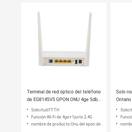
Terminal de red óptico del teléfono
Solo ro
de EG8145V5 GPON ONU 4ge 5db
Ontario
1 dual
banda
Solicitud:FTTH
Solic
Función:Wi-Fi de 4ge+1pots 2.4G
Funció
nombre de producto:Onu del epon de GPON ONU
nombre 