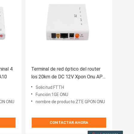
inal 4
Terminal de red óptico del router
A10
los 20km de DC 12V Xpon Onu APC
FTTH
Solicitud:FTTH
Función:1GE ONU
PON ONU
nombre de producto:ZTE GPON ONU
CONTACTAR AHORA