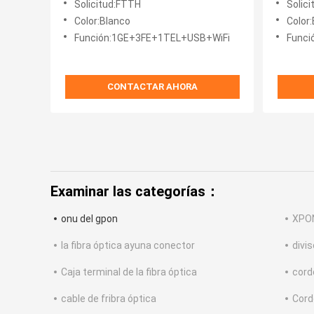
Solicitud:FTTH
Solic
Color:Blanco
Color
Función:1GE+3FE+1TEL+USB+WiFi
Func
CONTACTAR AHORA
Examinar las categorías：
onu del gpon
XPO
la fibra óptica ayuna conector
divis
Caja terminal de la fibra óptica
cord
cable de fribra óptica
Cord