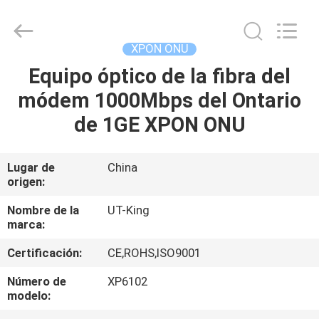
del
gpon
Proveedor.
Copyright
©
XPON ONU
2021
-
2022
Equipo óptico de la fibra del
HOGAR
fiberonu.com.
All
módem 1000Mbps del Ontario
Rights
Reserved.
PRODUCTOS
de 1GE XPON ONU
SOBRE
Lugar de
China
origen:
NOSOTROS
Nombre de la
UT-King
marca:
VIAJE
Certificación:
CE,ROHS,ISO9001
DE
LA
Número de
XP6102
modelo:
FÁBRICA