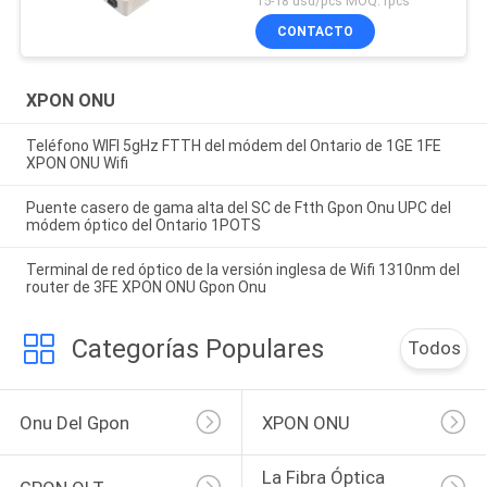
15-18 usd/pcs MOQ:1pcs
CONTACTO
XPON ONU
Teléfono WIFI 5gHz FTTH del módem del Ontario de 1GE 1FE
XPON ONU Wifi
Puente casero de gama alta del SC de Ftth Gpon Onu UPC del
módem óptico del Ontario 1POTS
Terminal de red óptico de la versión inglesa de Wifi 1310nm del
router de 3FE XPON ONU Gpon Onu
Categorías Populares
Todos
Onu Del Gpon
XPON ONU
La Fibra Óptica 