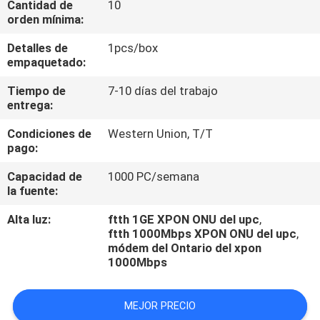
Cantidad de
10
orden mínima:
CONTROL
Detalles de
1pcs/box
DE
empaquetado:
CALIDAD
Tiempo de
7-10 días del trabajo
entrega:
ÉNTRENOS
Condiciones de
Western Union, T/T
pago:
EN
CONTACTO
Capacidad de
1000 PC/semana
la fuente:
CON
Alta luz:
ftth 1GE XPON ONU del upc
,
ftth 1000Mbps XPON ONU del upc
,
NOTICIAS
módem del Ontario del xpon
1000Mbps
CASOS
MEJOR PRECIO