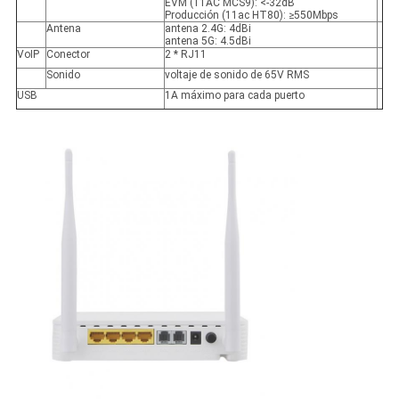
EVM (11AC MCS9): <-32dB
Producción (11ac HT80): ≥550Mbps
Antena
antena 2.4G: 4dBi
antena 5G: 4.5dBi
VoIP
Conector
2 * RJ11
Sonido
voltaje de sonido de 65V RMS
USB
1A máximo para cada puerto