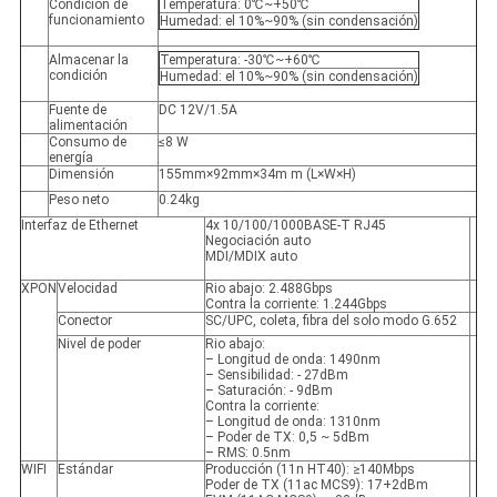
Condición de
Temperatura: 0℃~+50℃
funcionamiento
Humedad: el 10%~90% (sin condensación)
Almacenar la
Temperatura: -30℃~+60℃
condición
Humedad: el 10%~90% (sin condensación)
Fuente de
DC 12V/1.5A
alimentación
Consumo de
≤8 W
energía
Dimensión
155mm×92mm×34m m (L×W×H)
Peso neto
0.24kg
Interfaz de Ethernet
4x 10/100/1000BASE-T RJ45
Negociación auto
MDI/MDIX auto
XPON
Velocidad
Rio abajo: 2.488Gbps
Contra la corriente: 1.244Gbps
Conector
SC/UPC, coleta, fibra del solo modo G.652
Nivel de poder
Rio abajo:
– Longitud de onda: 1490nm
– Sensibilidad: - 27dBm
– Saturación: - 9dBm
Contra la corriente:
– Longitud de onda: 1310nm
– Poder de TX: 0,5 ~ 5dBm
– RMS: 0.5nm
WIFI
Estándar
Producción (11n HT40): ≥140Mbps
Poder de TX (11ac MCS9): 17+2dBm