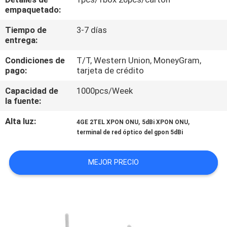
empaquetado:
CONTROL
Tiempo de
3-7 días
DE
entrega:
CALIDAD
Condiciones de
T/T, Western Union, MoneyGram,
pago:
tarjeta de crédito
ÉNTRENOS
Capacidad de
1000pcs/Week
la fuente:
EN
Alta luz:
,
,
CONTACTO
4GE 2TEL XPON ONU
5dBi XPON ONU
terminal de red óptico del gpon 5dBi
CON
MEJOR PRECIO
NOTICIAS
CASOS