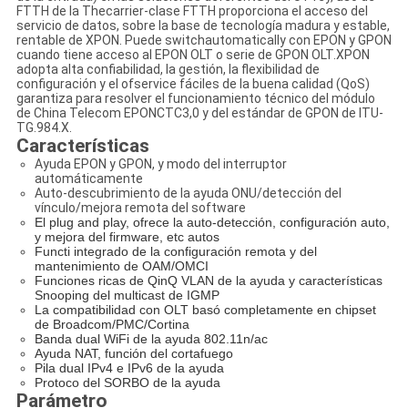
FTTH de la Thecarrier-clase FTTH proporciona el acceso del
servicio de datos, sobre la base de tecnología madura y estable,
rentable de XPON. Puede switchautomatically con EPON y GPON
cuando tiene acceso al EPON OLT o serie de GPON OLT.XPON
adopta alta confiabilidad, la gestión, la flexibilidad de
configuración y el ofservice fáciles de la buena calidad (QoS)
garantiza para resolver el funcionamiento técnico del módulo
de China Telecom EPONCTC3,0 y del estándar de GPON de ITU-
TG.984.X.
Características
Ayuda EPON y GPON, y modo del interruptor
automáticamente
Auto-descubrimiento de la ayuda ONU/detección del
vínculo/mejora remota del software
El plug and play, ofrece la auto-detección, configuración auto,
y mejora del firmware, etc autos
Functi integrado de la configuración remota y del
mantenimiento de OAM/OMCI
Funciones ricas de QinQ VLAN de la ayuda y características
Snooping del multicast de IGMP
La compatibilidad con OLT basó completamente en chipset
de Broadcom/PMC/Cortina
Banda dual WiFi de la ayuda 802.11n/ac
Ayuda NAT, función del cortafuego
Pila dual IPv4 e IPv6 de la ayuda
Protoco del SORBO de la ayuda
Parámetro