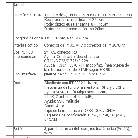
Artículo
Interfaz de PON
1 puerto de G/EPON (EPON PX20+ y GPON ClassB+)
Recepción de sensibilidad: ≤-27dBm
Poder óptico que transmite: 0~+4dBm
Distancia de transmisión: los 20km
Longitud de onda
TX: 1310nm, RX: 1490nm
Interfaz óptico
Conector de 1* SC/APC o conector de 1* SC/UPC
Los POTES
2* FXS, conector RJ11
interconectan
Ayuda: Codificador-decodificador
G.711/G.723/G.726/G.729
Ayuda: T.30/T.38/G.711 modo fax, línea prueba de
la retransmisión de DTMF según GR-909
LAN Interface
puertos de 4*10/100/1000Mbps RJ45
Radio
Obediente con IEEE802.11b/g/n,
Frecuencia de funcionamiento: 2.4GHz y 5.8GHz
ayuda MIMO, tarifa Mbps hasta 1200,
2T2R, 2 antena externa 5dBi,
Ayuda: SSID múltiple
Canal: Auto
Tipo de la modulación: DSSS, CCK y OFDM
Esquema de codificación: BPSK, QPSK, 16QAM y
64QAM
Botón
3, para la función del reset, red inalámbrica (WLAN),
WPS