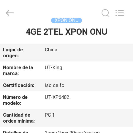
del
gpon
Supplier.
Copyright
©
XPON ONU
2021
-
2025
4GE 2TEL XPON ONU
HOGAR
Shenzhen
UT-
King
Technology
Co.,
PRODUCTOS
Lugar de
China
Ltd..
All
origen:
Rights
Reserved.
SOBRE
Nombre de la
UT-King
marca:
NOSOTROS
Certificación:
iso ce fc
VIAJE
Número de
UT-XP6482
modelo:
DE
Cantidad de
PC 1
LA
orden mínima:
FÁBRICA
Detalles de
1pcs/1box 20pcs/carton