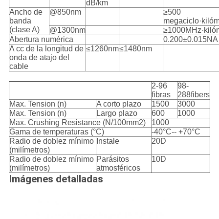
dB/km
Ancho de
@850nm
≥500
banda
megaciclo·kilóm
(clase A)
@1300nm
≥1000MHz·kiló
Abertura numérica
0.200±0.015NA
Λ cc de la longitud de
≤1260nm
≤1480nm
onda de atajo del
cable
2-96
98-
fibras
288fibers
Max. Tension (n)
A corto plazo
1500
3000
Max. Tension (n)
Largo plazo
600
1000
Max. Crushing Resistance (N/100mm2)
1000
Gama de temperaturas (°C)
-40°C-- +70°C
Radio de doblez mínimo
Instale
20D
(milímetros)
Radio de doblez mínimo
Parásitos
10D
(milímetros)
atmosféricos
Imágenes detalladas