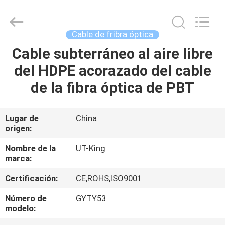
del
gpon
Proveedor.
Copyright
©
Cable de fribra óptica
2021
-
2025
Cable subterráneo al aire libre
HOGAR
fiberonu.com.
All
del HDPE acorazado del cable
Rights
Reserved.
PRODUCTOS
de la fibra óptica de PBT
SOBRE
Lugar de
China
origen:
NOSOTROS
Nombre de la
UT-King
marca:
VIAJE
Certificación:
CE,ROHS,ISO9001
DE
LA
Número de
GYTY53
modelo:
FÁBRICA