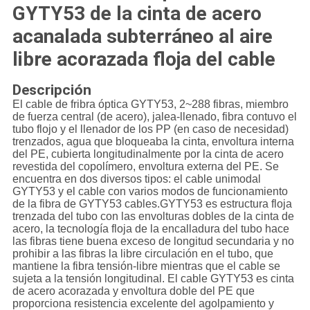
GYTY53 de la cinta de acero
acanalada subterráneo al aire
libre acorazada floja del cable
Descripción
El cable de fribra óptica GYTY53, 2~288 fibras, miembro
de fuerza central (de acero), jalea-llenado, fibra contuvo el
tubo flojo y el llenador de los PP (en caso de necesidad)
trenzados, agua que bloqueaba la cinta, envoltura interna
del PE, cubierta longitudinalmente por la cinta de acero
revestida del copolímero, envoltura externa del PE. Se
encuentra en dos diversos tipos: el cable unimodal
GYTY53 y el cable con varios modos de funcionamiento
de la fibra de GYTY53 cables.GYTY53 es estructura floja
trenzada del tubo con las envolturas dobles de la cinta de
acero, la tecnología floja de la encalladura del tubo hace
las fibras tiene buena exceso de longitud secundaria y no
prohibir a las fibras la libre circulación en el tubo, que
mantiene la fibra tensión-libre mientras que el cable se
sujeta a la tensión longitudinal. El cable GYTY53 es cinta
de acero acorazada y envoltura doble del PE que
proporciona resistencia excelente del agolpamiento y