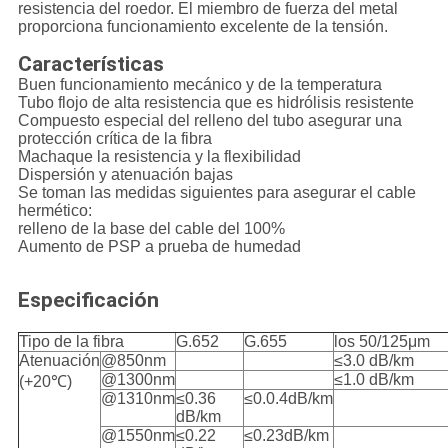
resistencia del roedor. El miembro de fuerza del metal
proporciona funcionamiento excelente de la tensión.
Características
Buen funcionamiento mecánico y de la temperatura
Tubo flojo de alta resistencia que es hidrólisis resistente
Compuesto especial del relleno del tubo asegurar una
protección crítica de la fibra
Machaque la resistencia y la flexibilidad
Dispersión y atenuación bajas
Se toman las medidas siguientes para asegurar el cable
hermético:
relleno de la base del cable del 100%
Aumento de PSP a prueba de humedad
Especificación
Tipo de la fibra
G.652
G.655
los 50/125μm
Atenuación
@850nm
≤3.0 dB/km
@1300nm
≤1.0 dB/km
(+20℃)
@1310nm
≤0.36
≤0.0.4dB/km
dB/km
@1550nm
≤0.22
≤0.23dB/km