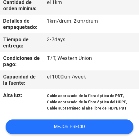
Cantidad de
el 1km
orden mínima:
CONTROL
Detalles de
1km/drum, 2km/drum
DE
empaquetado:
CALIDAD
Tiempo de
3-7days
entrega:
ÉNTRENOS
Condiciones de
T/T, Western Union
pago:
EN
CONTACTO
Capacidad de
el 1000km /week
la fuente:
CON
Alta luz:
,
Cable acorazado de la fibra óptica de PBT
,
Cable acorazado de la fibra óptica del HDPE
NOTICIAS
Cable subterráneo al aire libre del HDPE PBT
CASOS
MEJOR PRECIO