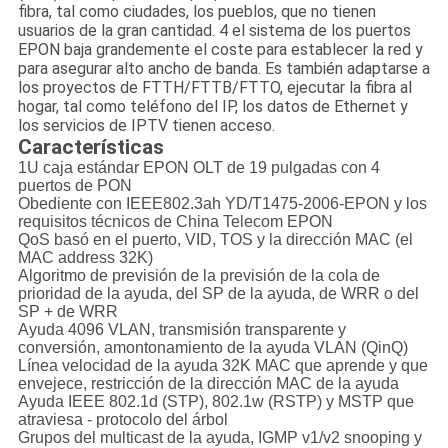
fibra, tal como ciudades, los pueblos, que no tienen
usuarios de la gran cantidad. 4 el sistema de los puertos
EPON baja grandemente el coste para establecer la red y
para asegurar alto ancho de banda. Es también adaptarse a
los proyectos de FTTH/FTTB/FTTO, ejecutar la fibra al
hogar, tal como teléfono del IP, los datos de Ethernet y
los servicios de IPTV tienen acceso.
Características
1U caja estándar EPON OLT de 19 pulgadas con 4
puertos de PON
Obediente con IEEE802.3ah YD/T1475-2006-EPON y los
requisitos técnicos de China Telecom EPON
QoS basó en el puerto, VID, TOS y la dirección MAC (el
MAC address 32K)
Algoritmo de previsión de la previsión de la cola de
prioridad de la ayuda, del SP de la ayuda, de WRR o del
SP + de WRR
Ayuda 4096 VLAN, transmisión transparente y
conversión, amontonamiento de la ayuda VLAN (QinQ)
Línea velocidad de la ayuda 32K MAC que aprende y que
envejece, restricción de la dirección MAC de la ayuda
Ayuda IEEE 802.1d (STP), 802.1w (RSTP) y MSTP que
atraviesa - protocolo del árbol
Grupos del multicast de la ayuda, IGMP v1/v2 snooping y