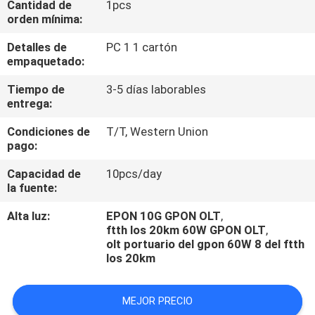
Cantidad de
1pcs
orden mínima:
CONTROL
Detalles de
PC 1 1 cartón
DE
empaquetado:
CALIDAD
Tiempo de
3-5 días laborables
entrega:
ÉNTRENOS
Condiciones de
T/T, Western Union
pago:
EN
CONTACTO
Capacidad de
10pcs/day
la fuente:
CON
Alta luz:
EPON 10G GPON OLT
,
ftth los 20km 60W GPON OLT
,
NOTICIAS
olt portuario del gpon 60W 8 del ftth
los 20km
CASOS
MEJOR PRECIO