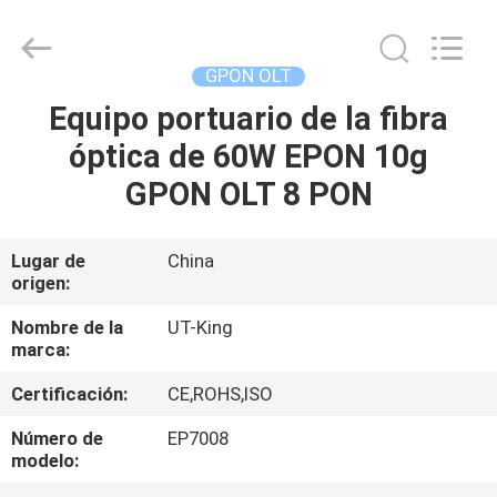
del
gpon
Proveedor.
Copyright
©
GPON OLT
2021
-
2023
Equipo portuario de la fibra
HOGAR
fiberonu.com.
All
óptica de 60W EPON 10g
Rights
Reserved.
PRODUCTOS
GPON OLT 8 PON
SOBRE
Lugar de
China
origen:
NOSOTROS
Nombre de la
UT-King
marca:
VIAJE
Certificación:
CE,ROHS,ISO
DE
LA
Número de
EP7008
modelo:
FÁBRICA