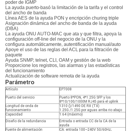
poder de IGMP
La ayuda puerto-basó la limitación de la tarifa y el control
del ancho de banda
Línea AES de la ayuda PON y encripción churing triple
Asignación dinámica del ancho de banda de la ayuda
(DBA)
La ayuda ONU AUTO-MAC que ata y que filtra, apoya la
configuración off-line del negocio de la ONU y la
configura automáticamente, autentificación manual/auto
Apoye el uso de las reglas del ACL para la filtración de
paquete
Ayuda SNMP, telnet, CLI, OAM y gestión de la web
Proporcione los registros, las alarmas y las estadísticas
del funcionamiento
Actualización de software remota de la ayuda
Parámetro
Artículo
EP7008
Puerto del servicio
Puerto 8*PON, 4*1.25G SFP y los
8*10/100/1000M RJ45 para el uplink
Longitud de onda de
1310 ()/1490 DE RX (TX)
funcionamiento
1.25G /1.25G por aguas arriba rio abajo
Capacidad
1:64 (máximo)
Diseño de la redundancia
Entrada o entrada CC de la CA de la
ayuda
Fuente de alimentación
CA: entrada 100~240V 50/60Hz;